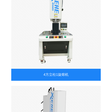
4方立柱1旋熔机