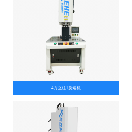
4方立柱1旋熔机