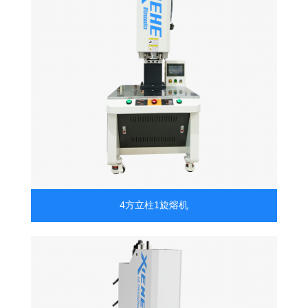
4方立柱1旋熔机