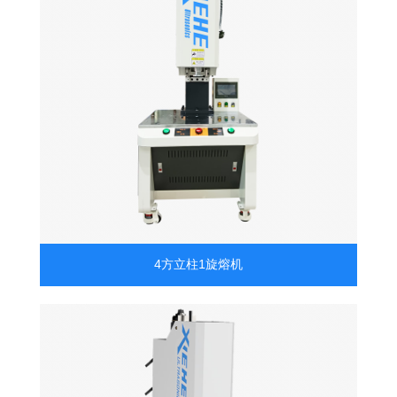
4方立柱1旋熔机