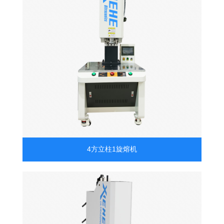
4方立柱1旋熔机