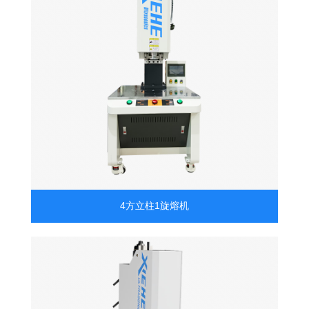
4方立柱1旋熔机