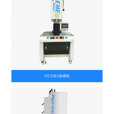
4方立柱1旋熔机