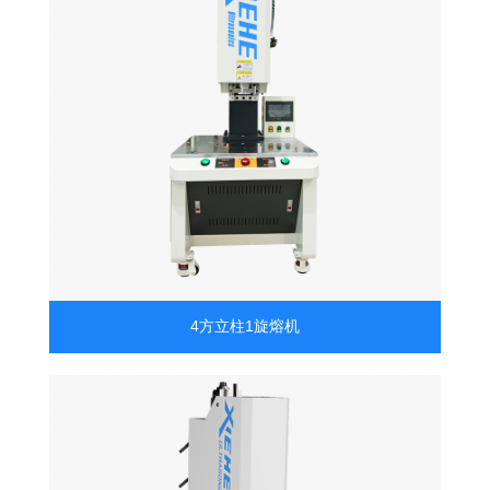
4方立柱1旋熔机