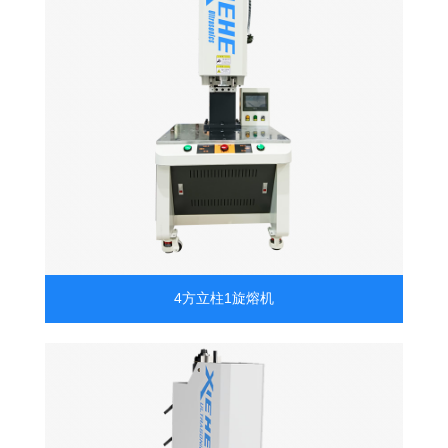
4方立柱1旋熔机