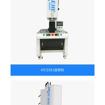
4方立柱1旋熔机